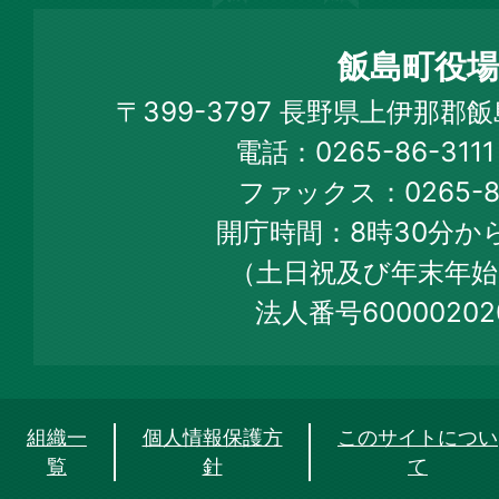
島
町
飯島町役場
Iijima
〒399-3797 長野県上伊那郡
Town
電話：0265-86-31
Official
ファックス：0265-86
Web
開庁時間：8時30分から
Site
（土日祝及び年末年始
法人番号60000202
組織一
個人情報保護方
このサイトについ
覧
針
て