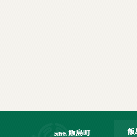
長
飯
野