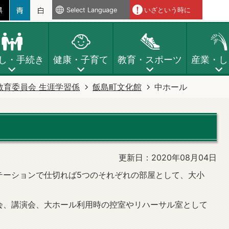
Select Language
いざという時に
し・手続き
健康・子育て
教育・スポーツ
産業・し
教育委員会 生涯学習係
飯島町文化館
中ホール
更新日：2020年08月04日
テーションで仕切れば5つのそれぞれの部屋として、大小
会、講演会、大ホール利用時の控室やリハーサル室として