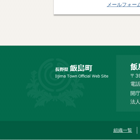
メールフォー
長
飯
野
市
〒3
飯
電話
島
開庁
町
Iijima
法人
Town
Official
Web
Site
組織一覧