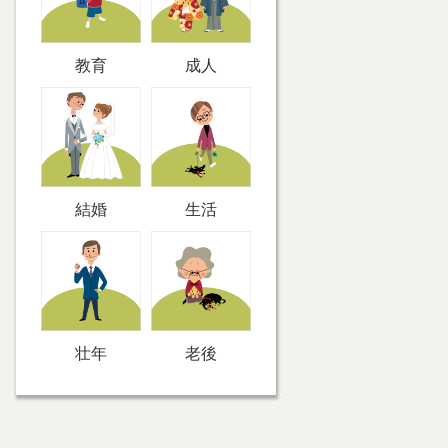
教育
成人
結婚
生活
壮年
老後