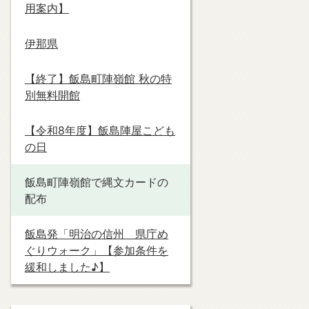
用案内】
伊那県
【終了】飯島町陣嶺館 秋の特
別無料開館
【令和8年度】飯島陣屋こども
の日
飯島町陣嶺館で縄文カードの
配布
飯島発「明治の信州 県庁め
ぐりウォーク」【参加条件を
緩和しました♪】