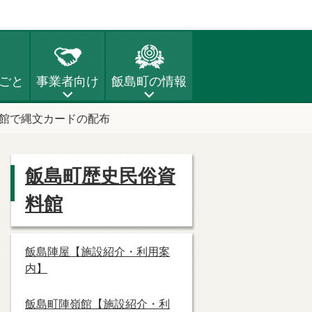
ごと
事業者向け
飯島町の情報
館で縄文カードの配布
飯島町歴史民俗資
料館
飯島陣屋【施設紹介・利用案
内】
飯島町陣嶺館【施設紹介・利