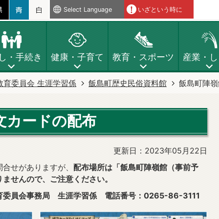
Select Language
いざという時に
し・手続き
健康・子育て
教育・スポーツ
産業・し
教育委員会 生涯学習係
飯島町歴史民俗資料館
飯島町陣嶺
文カードの配布
更新日：2023年05月22日
問合せがありますが、
配布場所は「飯島町陣嶺館（事前予
りませんので、ご注意ください。
員会事務局 生涯学習係 電話番号：0265-86-3111