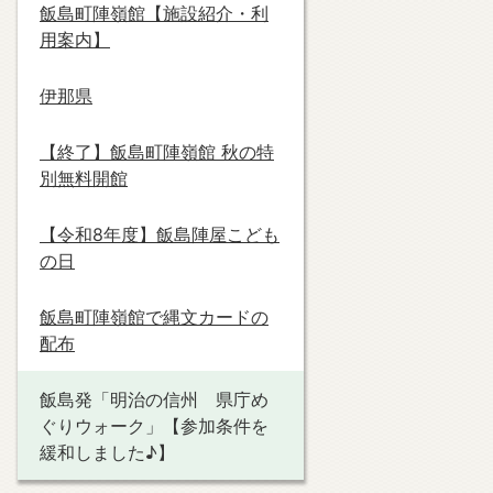
飯島町陣嶺館【施設紹介・利
用案内】
伊那県
【終了】飯島町陣嶺館 秋の特
別無料開館
【令和8年度】飯島陣屋こども
の日
飯島町陣嶺館で縄文カードの
配布
飯島発「明治の信州 県庁め
ぐりウォーク」【参加条件を
緩和しました♪】