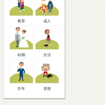
教育
成人
結婚
生活
壮年
老後