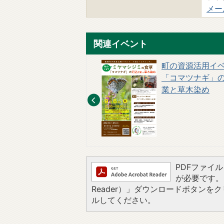
メー
関連イベント
生きもの写真コンテスト
町の資源活用イ
開催中！
「コマツナギ」
業と草木染め
PDFファイルを
が必要です。お
Reader）」ダウンロードボタン
ルしてください。