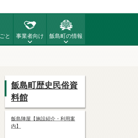
ごと
事業者向け
飯島町の情報
飯島町歴史民俗資
料館
飯島陣屋【施設紹介・利用案
内】