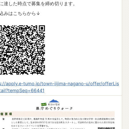
に達した時点で募集を締め切ります。
込みはこちらから↓
s://apply.e-tumo.jp/town-iijima-nagano-u/offer/offerLis
tail?tempSeq=66441