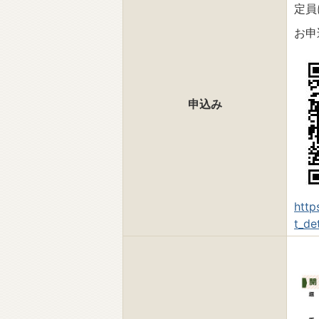
定員
お申
申込み
http
t_de