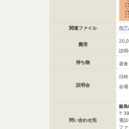
関連ファイル
県庁
20
費用
説明
持ち物
昼食
日時
説明会
会場
飯島
〒3
問い合わせ先
電話番
ファ