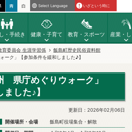
Select Language
いざという時に
し・手続き
健康・子育て
教育・スポーツ
産業・し
教育委員会 生涯学習係
飯島町歴史民俗資料館
ォーク」【参加条件を緩和しました♪】
州 県庁めぐりウォーク」
しました♪】
更新日：2026年02月06日
開催場所・会場
飯島町役場集合・解散