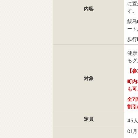
に置
内容
す。
飯島
ート
歩行
健康
るグ
【参
対象
町内
も可
全7
割引
定員
45
01