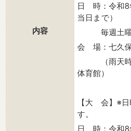
日 時：令和8
当日まで）
内容
毎週土曜日 
会 場：七久
（雨天時：
体育館）
【大 会】※
す。
日 時：令和8