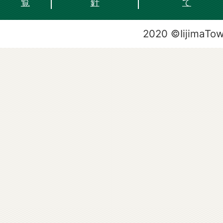
覧
針
て
2020 ©IijimaTo