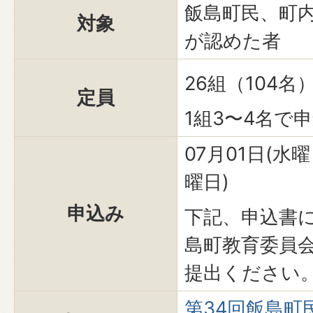
飯島町民、町
対象
が認めた者
26組（104名
定員
1組3〜4名で
07月01日(水曜
曜日)
申込み
下記、申込書
島町教育委員
提出ください
第34回飯島町