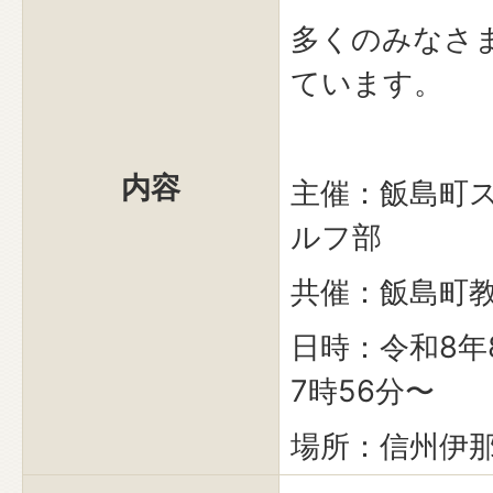
多くのみなさ
ています。
内容
主催：飯島町
ルフ部
共催：飯島町
日時：令和8年
7時56分〜
場所：信州伊