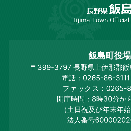
野
市
飯
島
町
飯島町役場
Iijima
〒399-3797 長野県上伊那郡
Town
電話：0265-86-31
Official
ファックス：0265-86
Web
開庁時間：8時30分から
Site
（土日祝及び年末年始
法人番号60000202