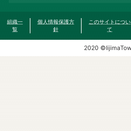
組織一
個人情報保護方
このサイトについ
覧
針
て
2020 ©IijimaTo