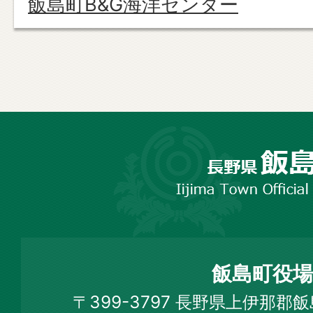
飯島町B&G海洋センター
長
野
市
飯
島
町
飯島町役場
Iijima
〒399-3797 長野県上伊那郡