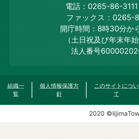
Town
電話：0265-86-31
Official
ファックス：0265-86
Web
開庁時間：8時30分から
Site
（土日祝及び年末年始
法人番号60000202
組織一
個人情報保護方
このサイトについ
覧
針
て
2020 ©IijimaTo