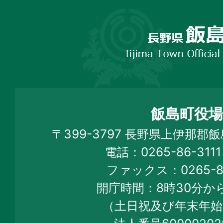
長
野
市
飯
島
町
飯島町役場
Iijima
〒399-3797 長野県上伊那郡
Town
電話：0265-86-31
Official
ファックス：0265-86
Web
開庁時間：8時30分から
Site
（土日祝及び年末年始