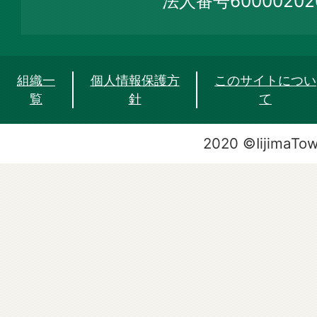
法人番号60000202
組織一
個人情報保護方
このサイトについ
覧
針
て
2020 ©IijimaTo