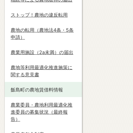
ストップ！農地の違反転用
農地の転用（農地法4条・5条
申請）
農業用施設（2a未満）の届出
農地等利用最適化推進施策に
関する意見書
飯島町の農地賃借料情報
農業委員・農地利用最適化推
進委員の募集状況（最終報
告）