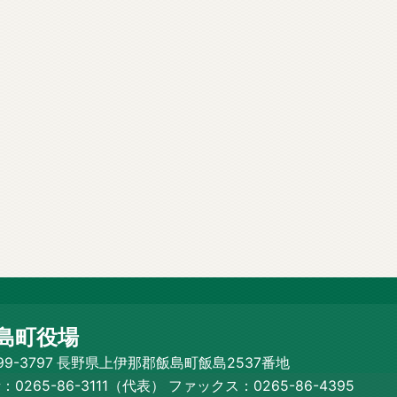
島町役場
99-3797 長野県上伊那郡飯島町飯島2537番地
：0265-86-3111（代表）
ファックス：0265-86-4395