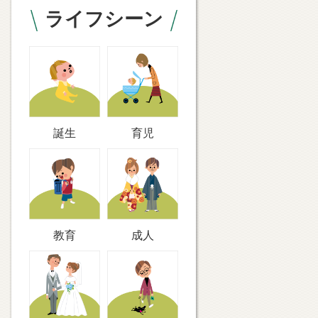
ライフシーン
誕生
育児
教育
成人