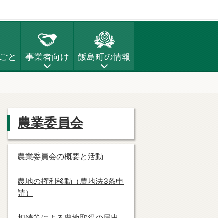
ごと
事業者向け
飯島町の情報
農業委員会
農業委員会の概要と活動
農地の権利移動（農地法3条申
請）
相続等による農地取得の届出