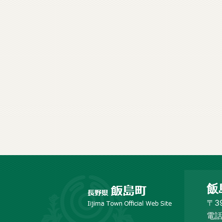
長
飯
野
市
〒3
飯
電話
島