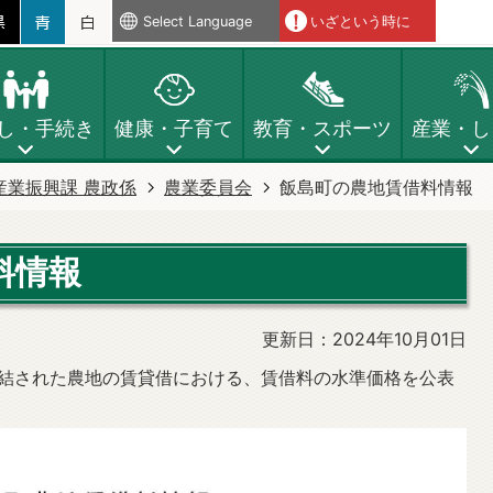
Select Language
いざという時に
し・手続き
健康・子育て
教育・スポーツ
産業・し
産業振興課 農政係
農業委員会
飯島町の農地賃借料情報
料情報
更新日：2024年10月01日
締結された農地の賃貸借における、賃借料の水準価格を公表