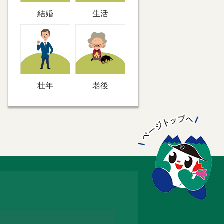
結婚
生活
壮年
老後