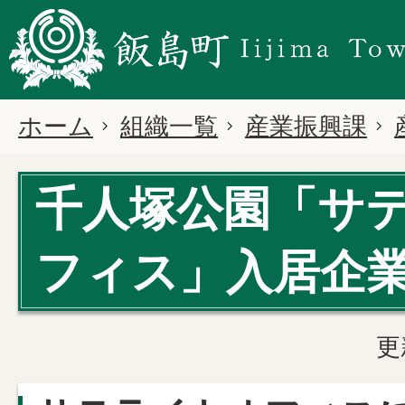
ホーム
組織一覧
産業振興課
千人塚公園「サ
フィス」入居企
更