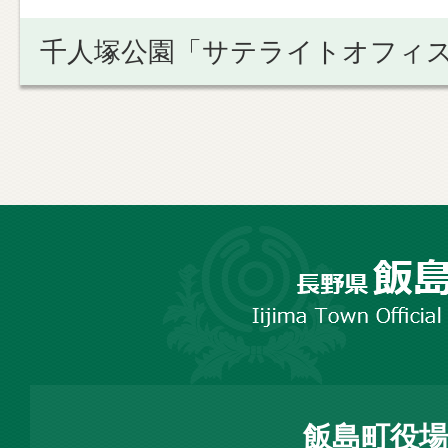
千人塚公園「サテライトオフィ
長
野
市
飯
島
町
飯島町役場