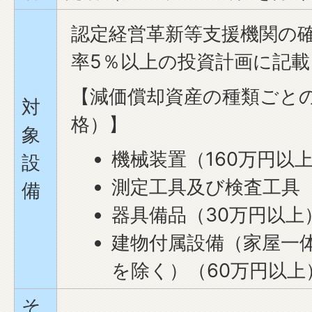
認定経営革新等支援機関の
率5％以上の投資計画に記
【減価償却資産の種類ごと
対
格）】
象
機械装置（160万円以
設
測定工具及び検査工具（
備
器具備品（30万円以上
建物付属設備（家屋一
を除く）（60万円以上
そ