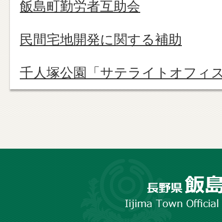
飯島町勤労者互助会
民間宅地開発に関する補助
千人塚公園「サテライトオフィ
長
野
市
飯