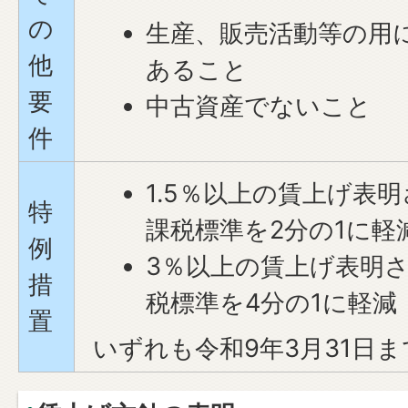
の
生産、販売活動等の用
他
あること
要
中古資産でないこと
件
1.5％以上の賃上げ表
特
課税標準を2分の1に軽
例
3％以上の賃上げ表明
措
税標準を4分の1に軽減
置
いずれも令和9年3月31日