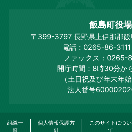
島
町
飯島町役場
Iijima
〒399-3797 長野県上伊那郡
Town
電話：0265-86-31
Official
ファックス：0265-86
Web
開庁時間：8時30分から
Site
（土日祝及び年末年始
法人番号60000202
組織一
個人情報保護方
このサイトについ
覧
針
て