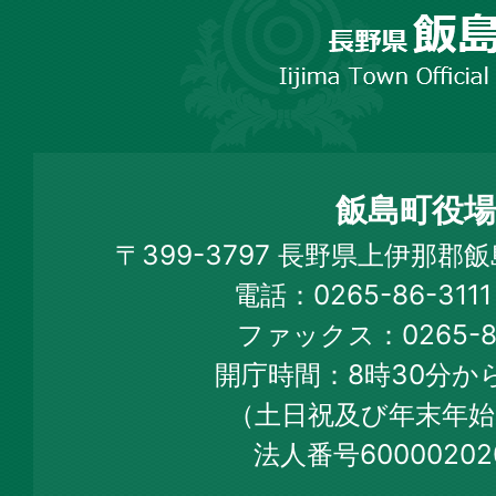
野
市
飯
島
町
飯島町役場
Iijima
〒399-3797 長野県上伊那郡
Town
電話：0265-86-31
Official
ファックス：0265-86
Web
開庁時間：8時30分から
Site
（土日祝及び年末年始
法人番号60000202