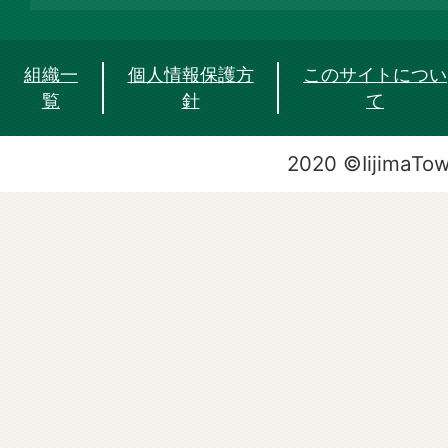
組織一
個人情報保護方
このサイトについ
覧
針
て
2020 ©IijimaTo