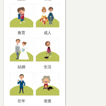
教育
成人
結婚
生活
壮年
老後