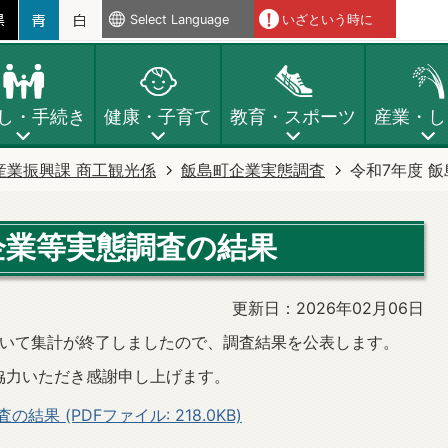
Select Language
いざという時に
し・手続き
健康・子育て
教育・スポーツ
産業・し
産業振興課 商工観光係
飯島町企業実態調査
令和7年度 
企業等実態調査の結果
更新日：2026年02月06日
ついて集計が終了しましたので、調査結果を公表します。
協力いただき感謝申し上げます。
果 (PDFファイル: 218.0KB)