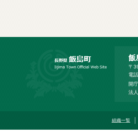
長
飯
野
市
〒3
飯
電話
島
開庁
町
Iijima
法人
Town
Official
Web
Site
組織一覧