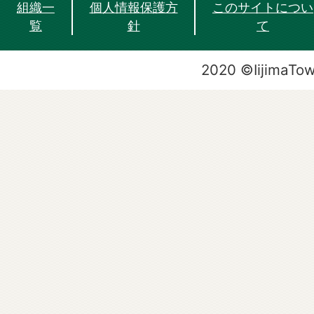
組織一
個人情報保護方
このサイトについ
覧
針
て
2020 ©IijimaTo