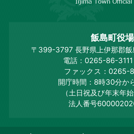
市
飯
島
町
飯島町役場
Iijima
〒399-3797 長野県上伊那郡
Town
電話：0265-86-31
Official
ファックス：0265-86
Web
開庁時間：8時30分から
Site
（土日祝及び年末年始
法人番号60000202