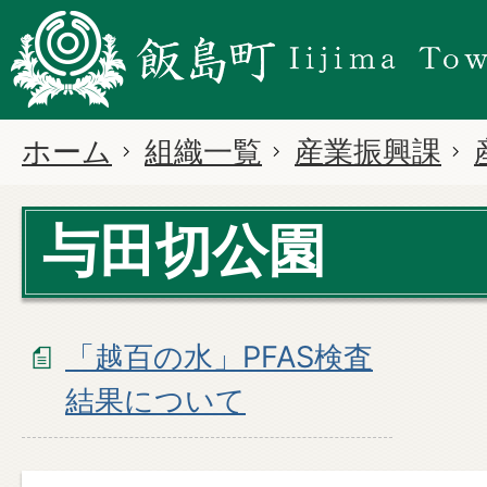
ホーム
組織一覧
産業振興課
与田切公園
「越百の水」PFAS検査
結果について