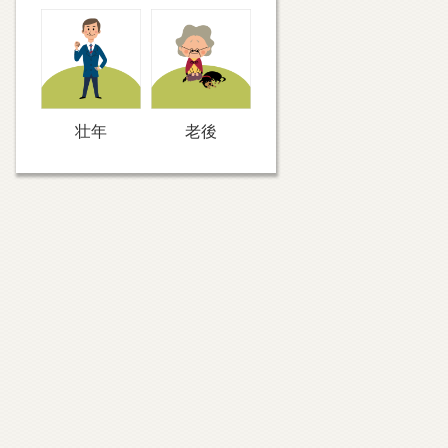
壮年
老後