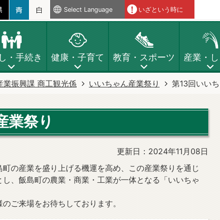
Select Language
いざという時に
し・手続き
健康・子育て
教育・スポーツ
産業・し
産業振興課 商工観光係
いいちゃん産業祭り
第13回いい
産業祭り
更新日：2024年11月08日
島町の産業を盛り上げる機運を高め、この産業祭りを通じ
とし、飯島町の農業・商業・工業が一体となる「いいちゃ
様のご来場をお待ちしております。