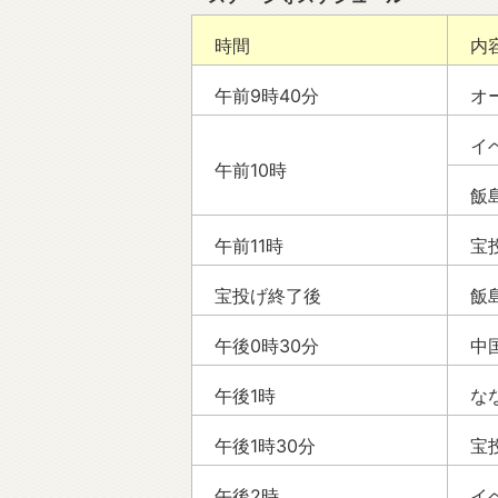
時間
内
午前9時40分
オ
イ
午前10時
飯
午前11時
宝投
宝投げ終了後
飯
午後0時30分
中
午後1時
な
午後1時30分
宝
午後2時
イ