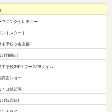
容
ープニングセレモニー
ベントスタート
島中学校吹奏楽部
げ(1回目)
島中学校3年生ブースPRタイム
国変面ショー
なくぼ鼓笛隊
投げ(2回目)
ベント終了