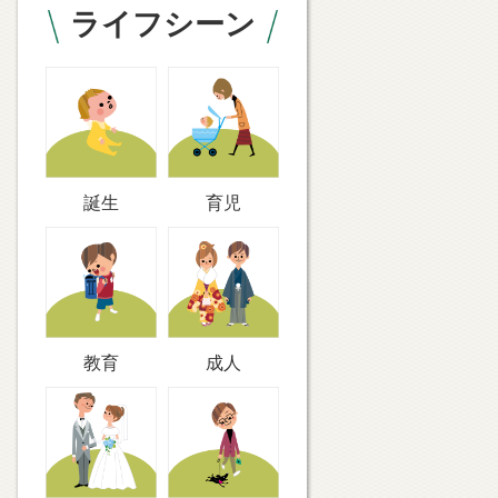
ライフシーン
誕生
育児
教育
成人