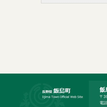
長
飯
野
市
〒3
飯
電話
島