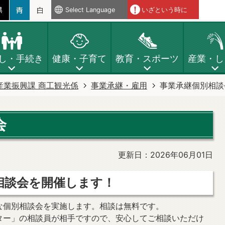
Select Language
いざという時に
し・手続き
健康・子育て
教育・スポーツ
産業・し
産業振興課 商工観光係
事業承継・雇用
事業承継個別相談
会
更新日：2026年06月01日
相談会を開催します！
な個別相談会を実施します。相談は無料です。
ター」の相談員が相手ですので、安心してご相談いただけ