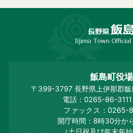
長
野
市
飯
島
町
飯島町役場
Iijima
〒399-3797 長野県上伊那郡
Town
電話：0265-86-31
Official
ファックス：0265-86
Web
開庁時間：8時30分から
Site
（土日祝及び年末年始