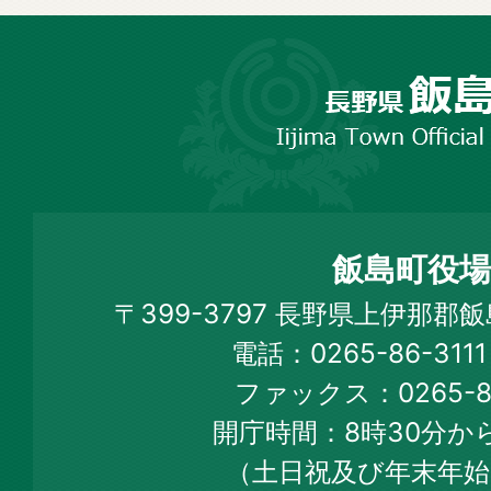
長
野
市
飯
島
町
飯島町役場
Iijima
〒399-3797 長野県上伊那郡
Town
電話：0265-86-31
Official
ファックス：0265-86
Web
開庁時間：8時30分から
Site
（土日祝及び年末年始