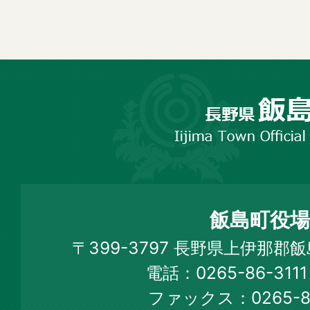
長
野
市
飯
島
町
飯島町役場
Iijima
〒399-3797 長野県上伊那郡
Town
電話：0265-86-31
Official
ファックス：0265-86