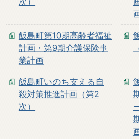
次）
飯島町第10期高齢者福祉
計画・第9期介護保険事
業計画
飯島町いのち支える自
殺対策推進計画（第2
次）