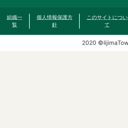
組織一
個人情報保護方
このサイトについ
覧
針
て
2020 ©IijimaTo