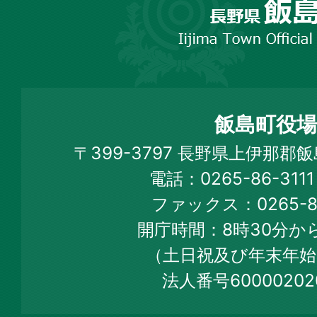
野
市
飯
島
町
飯島町役場
Iijima
〒399-3797 長野県上伊那郡
Town
電話：0265-86-31
Official
ファックス：0265-86
Web
開庁時間：8時30分から
Site
（土日祝及び年末年始
法人番号60000202