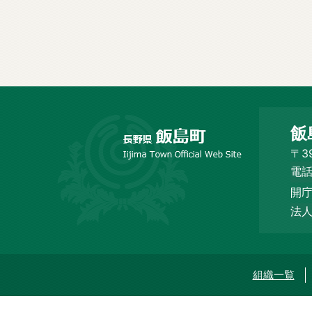
長
飯
野
市
〒3
飯
電話
島
開庁
町
Iijima
法人
Town
Official
Web
Site
組織一覧