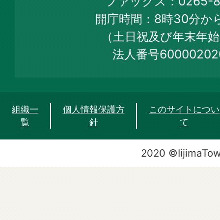
ファックス：0265-86
Web
開庁時間：8時30分から
Site
（土日祝及び年末年始
法人番号60000202
組織一
個人情報保護方
このサイトについ
覧
針
て
2020 ©IijimaTo