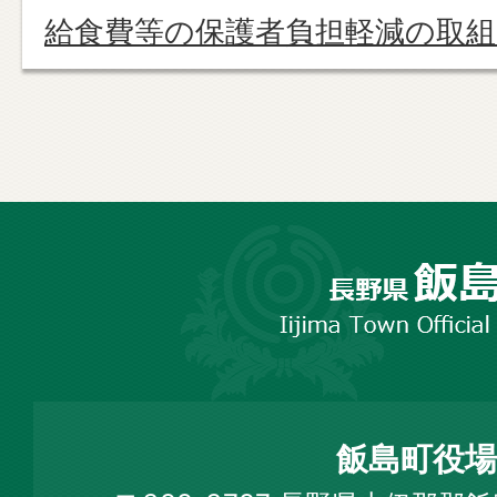
給食費等の保護者負担軽減の取
長
野
市
飯
島
町
飯島町役場
Iijima