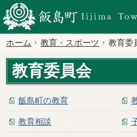
ホーム
教育・スポーツ
教育委
教育委員会
飯島町の教育
教育相談