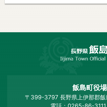
長
野
市
飯
島
町
飯島町役場
Iijima
〒399-3797 長野県上伊那郡
Town
電話：0265-86-31