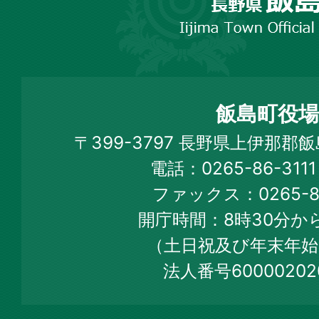
野
市
飯
島
町
飯島町役場
Iijima
〒399-3797 長野県上伊那郡
Town
電話：0265-86-31
Official
ファックス：0265-86
Web
開庁時間：8時30分から
Site
（土日祝及び年末年始
法人番号60000202