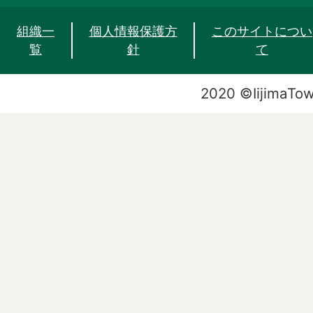
組織一
個人情報保護方
このサイトについ
覧
針
て
2020 ©IijimaTo