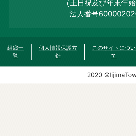
（土日祝及び年末年始
法人番号60000202
組織一
個人情報保護方
このサイトについ
覧
針
て
2020 ©IijimaTo