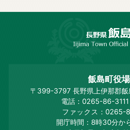
長
野
市
飯
島
町
飯島町役場
Iijima
〒399-3797 長野県上伊那郡
Town
電話：0265-86-31
Official
ファックス：0265-86
Web
開庁時間：8時30分から
Site