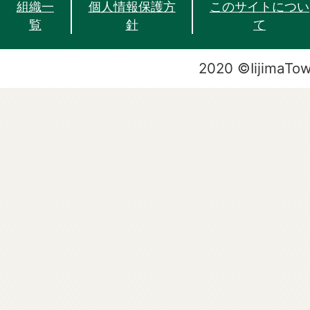
組織一
個人情報保護方
このサイトについ
覧
針
て
2020 ©IijimaTo