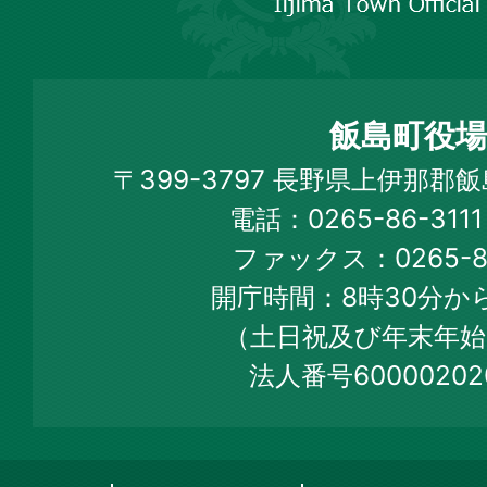
市
飯
島
町
飯島町役場
Iijima
〒399-3797 長野県上伊那郡
Town
電話：0265-86-31
Official
ファックス：0265-86
Web
開庁時間：8時30分から
Site
（土日祝及び年末年始
法人番号60000202