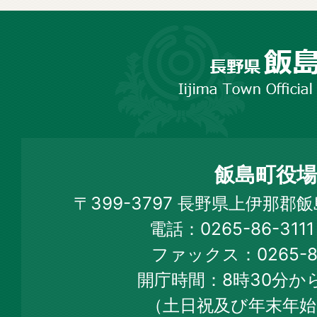
長
野
市
飯
島
町
飯島町役場
Iijima
〒399-3797 長野県上伊那郡
Town
電話：0265-86-31
Official
ファックス：0265-86
Web
開庁時間：8時30分から
Site
（土日祝及び年末年始