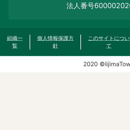
法人番号60000202
組織一
個人情報保護方
このサイトについ
覧
針
て
2020 ©IijimaTo