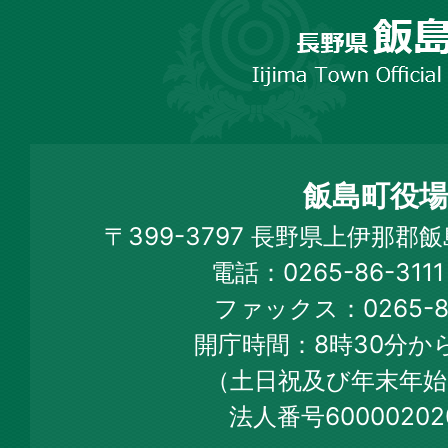
長
野
市
飯
島
町
飯島町役場
Iijima
〒399-3797 長野県上伊那郡
Town
電話：0265-86-31
Official
ファックス：0265-86
Web
開庁時間：8時30分から
Site
（土日祝及び年末年始
法人番号60000202