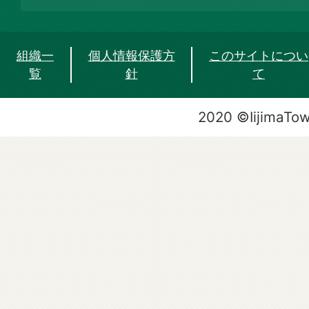
組織一
個人情報保護方
このサイトについ
覧
針
て
2020 ©IijimaTo