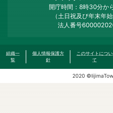
Web
開庁時間：8時30分から
Site
（土日祝及び年末年始
法人番号60000202
組織一
個人情報保護方
このサイトについ
覧
針
て
2020 ©IijimaTo