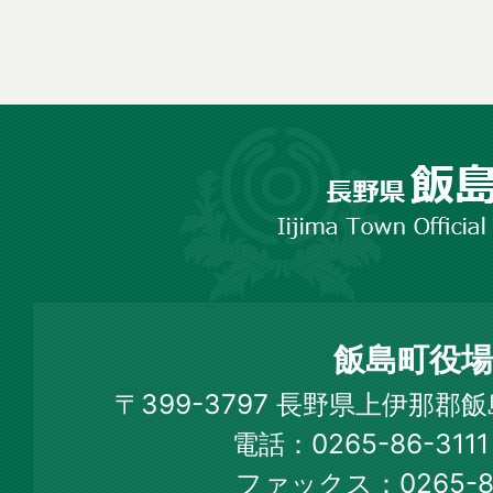
長
野
市
飯
島
町
飯島町役場
Iijima
〒399-3797 長野県上伊那郡
Town
電話：0265-86-31
Official
ファックス：0265-86