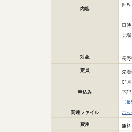
世界
内容
日時
会場
対象
長野
定員
先着
01
申込み
下記
【長
関連ファイル
ホッ
費用
無料