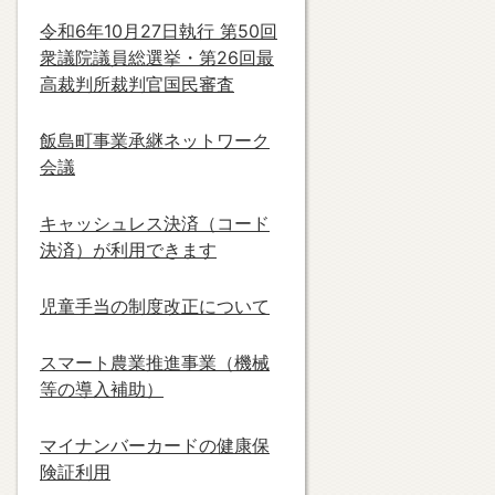
令和6年10月27日執行 第50回
衆議院議員総選挙・第26回最
高裁判所裁判官国民審査
飯島町事業承継ネットワーク
会議
キャッシュレス決済（コード
決済）が利用できます
児童手当の制度改正について
スマート農業推進事業（機械
等の導入補助）
マイナンバーカードの健康保
険証利用