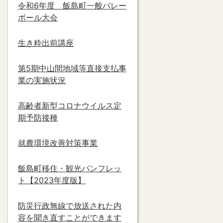
令和6年度 飯島町一般バレー
ボール大会
生き粋出前講座
第5期中山間地域等直接支払事
業の実施状況
高齢者新型コロナウイルス定
期予防接種
就農環境改善対策事業
飯島町移住・観光パンフレッ
ト【2023年度版】
防災行政無線で放送された内
容を聞き直すことができます