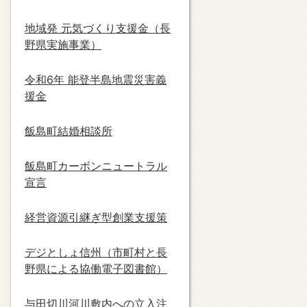
地域発 元気づくり支援金（長
野県実施事業）
令和6年 能登半島地震災害義
援金
飯島町結婚相談所
飯島町カーボンニュートラル
宣言
経営資源引継ぎ型創業支援策
デジとしょ信州（市町村と長
野県による協働電子図書館）
与田切川河川敷内への立入注