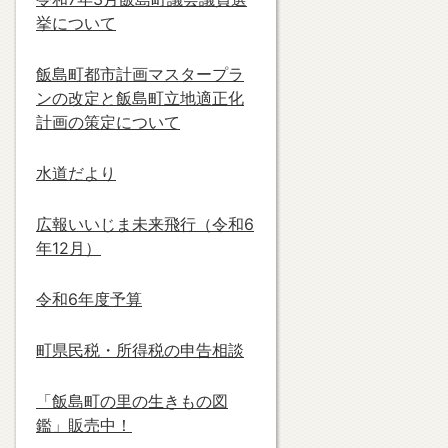
挙について
飯島町都市計画マスタープラ
ンの改定と飯島町立地適正化
計画の策定について
水道だより
広報いいじま未来飛行（令和6
年12月）
令和6年度予算
町県民税・所得税の申告相談
「飯島町の里の生きもの図
鑑」販売中！