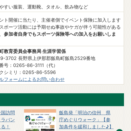
やすい服装、運動靴、タオル、飲み物など
ント開催に当たり、主催者側でイベント保険に加入します
スポーツ活動には予期せぬ事故やケガが伴う可能性がある
、
参加者自身でもスポーツ保険等への加入をお願いしま
町教育委員会事務局 生涯学習係
99-3702 長野県上伊那郡飯島町飯島2529番地
号：0265-86-3111（代）
クシミリ：0265-86-5596
ルフォームによるお問い合わせ
全国訪問
飯島発「明治の信州 県
ャラバン
庁めぐりウォーク」【参
くる！
加条件を緩和しました♪】