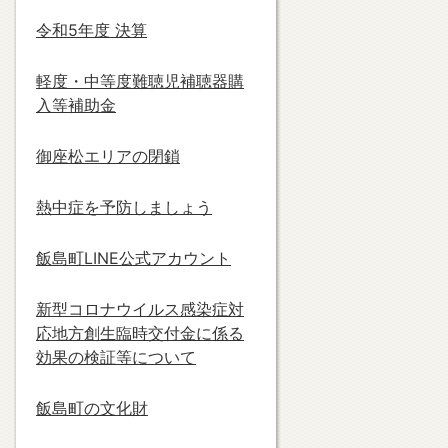
令和5年度 決算
軽度・中等度難聴児補聴器購
入等補助金
御座松エリアの閉鎖
熱中症を予防しましょう
飯島町LINE公式アカウント
新型コロナウイルス感染症対
応地方創生臨時交付金に係る
効果の検証等について
町の資源活用イベント
いい
飯島町の文化財
「コマツナギ」の苅込作
んご
業と草木染め
つ）