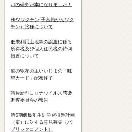
バの研究が本になりました！
HPVワクチン(子宮頸がんワク
チン）接種について
低未利用土地等の譲渡に係る
所得税及び個人住民税の特例
措置について
道の駅花の里いいじまの「眺
望カード」配布終了
議員新型コロナウイルス感染
調査委員会の報告
第6期飯島町生涯学習推進計画
（案）に対する意見募集（パ
ブリックコメント）