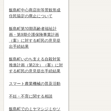
飯島町中心商店街等景観形成
住民協定の廃止について
飯島町第10期高齢者福祉計
画・第9期介護保険事業計画
（案）に対する町民の意見提
出手続結果
飯島町いのち支える自殺対策
推進計画（第2次）（案）に対
する町民の意見提出手続結果
スマート農業機械の普及活動
不妊・不育に関する相談
飯島町でのミヤマシジミやソ