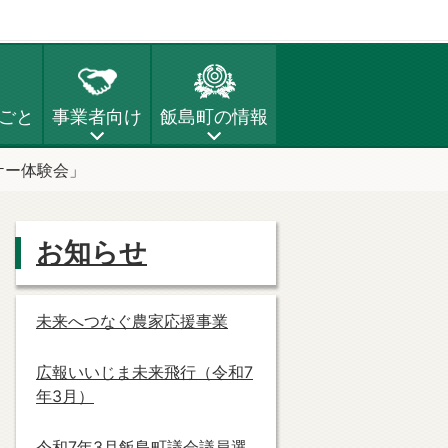
ごと
事業者向け
飯島町の情報
ケー体験会」
お知らせ
未来へつなぐ農家応援事業
広報いいじま未来飛行（令和7
年3月）
令和7年3月飯島町議会議員選