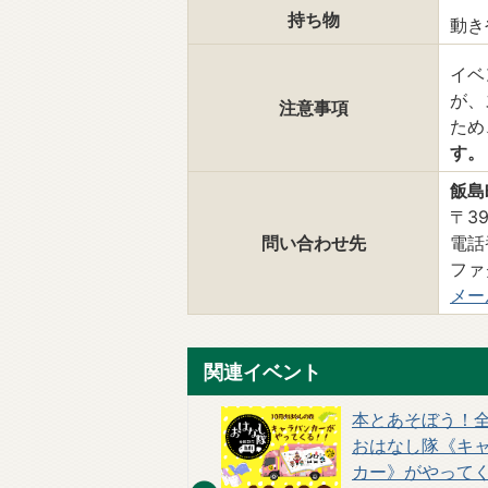
持ち物
動き
イベ
が、
注意事項
ため
す。
飯島
〒3
問い合わせ先
電話番
ファ
メー
関連イベント
生きもの写真コンテスト
本とあそぼう！
開催中！
おはなし隊《キ
カー》がやって