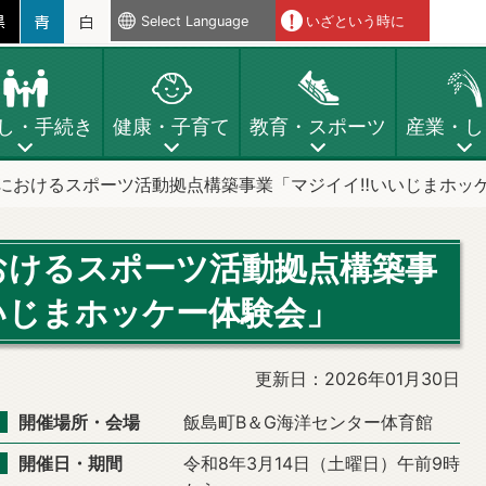
Select Language
いざという時に
し・手続き
健康・子育て
教育・スポーツ
産業・し
域におけるスポーツ活動拠点構築事業「マジイイ‼いいじまホッ
におけるスポーツ活動拠点構築事
いじまホッケー体験会」
更新日：2026年01月30日
開催場所・会場
飯島町B＆G海洋センター体育館
開催日・期間
令和8年3月14日（土曜日）午前9時