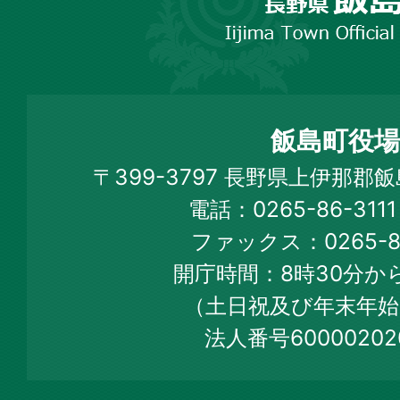
野
市
飯
島
町
飯島町役場
Iijima
〒399-3797 長野県上伊那郡
Town
電話：0265-86-31
Official
ファックス：0265-86
Web
開庁時間：8時30分から
Site
（土日祝及び年末年始
法人番号60000202