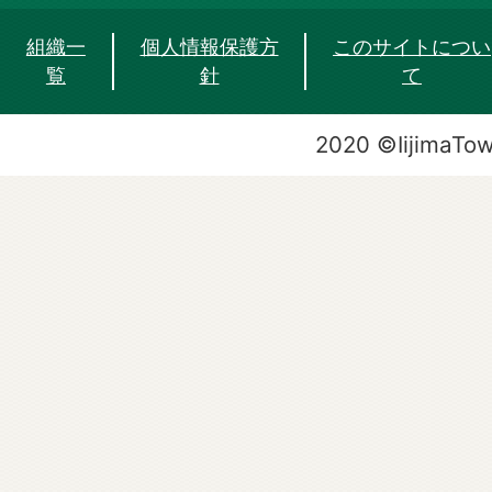
組織一
個人情報保護方
このサイトについ
覧
針
て
2020 ©IijimaTo