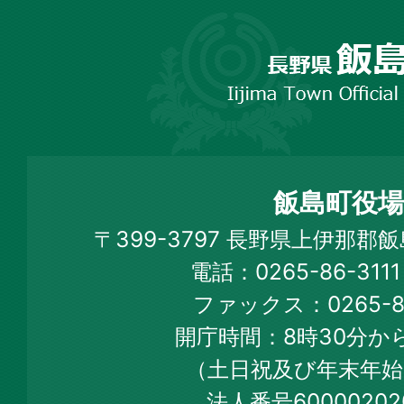
長
野
市
飯
島
町
飯島町役場
Iijima
〒399-3797 長野県上伊那郡
Town
電話：0265-86-31
Official
ファックス：0265-86
Web
開庁時間：8時30分から
Site
（土日祝及び年末年始
法人番号60000202