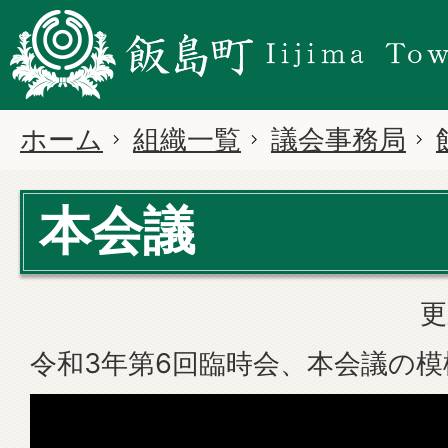
ホーム
組織一覧
議会事務局
本会議
更
令和3年第6回臨時会、本会議の