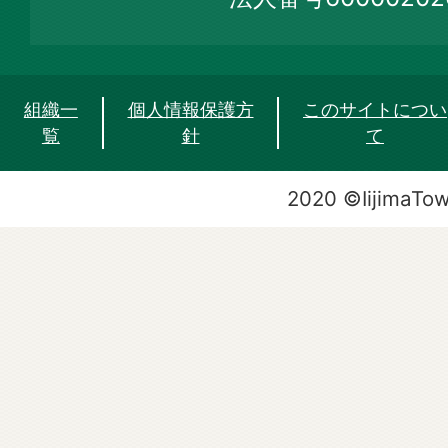
組織一
個人情報保護方
このサイトについ
覧
針
て
2020 ©IijimaTo