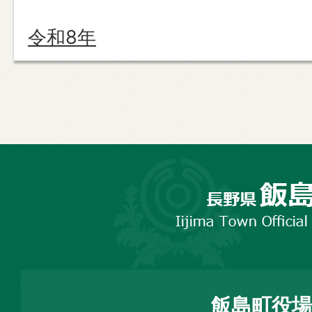
令和8年
長
野
市
飯
島
町
飯島町役場