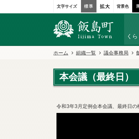
文字サイズ
背景色
くら
ホーム
組織一覧
議会事務局
本会議（最終日）
令和3年3月定例会本会議、最終日の