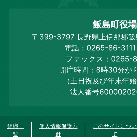
島
町
飯島町役場
Iijima
〒399-3797 長野県上伊那郡
Town
電話：0265-86-31
Official
ファックス：0265-86
Web
開庁時間：8時30分から
Site
（土日祝及び年末年始
法人番号60000202
組織一
個人情報保護方
このサイトについ
覧
針
て