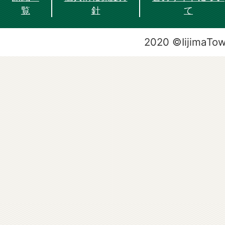
覧
針
て
2020 ©IijimaTo