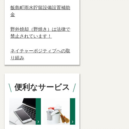
飯島町雨水貯留設備設置補助
金
野外焼却（野焼き）は法律で
禁止されています！
ネイチャーポジティブへの取
り組み
便利なサービス