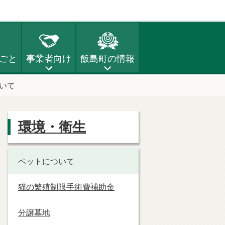
ごと
事業者向け
飯島町の情報
いて
環境・衛生
ペットについて
猫の繁殖制限手術費補助金
分譲墓地