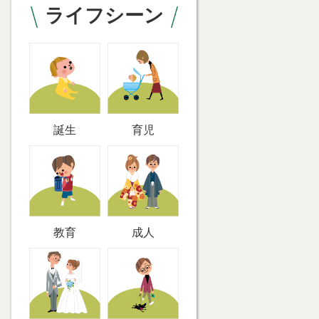
ライフシーン
誕生
育児
教育
成人