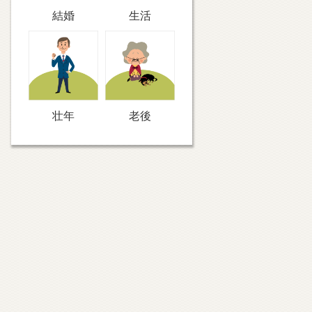
結婚
生活
壮年
老後