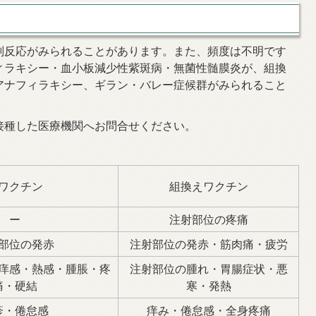
反応がみられることがあります。また、頻度は不明です
ィラキシー・血小板減少性紫斑病・無菌性髄膜炎が、組換
アナフィラキシー、ギラン・バレー症候群がみられること
種した医療機関へお問合せください。
ワクチン
組換えワクチン
ー
注射部位の疼痛
部位の発赤
注射部位の発赤・筋肉痛・疲労
痒感・熱感・腫脹・疼
注射部位の腫れ・胃腸症状・悪
痛・硬結
寒・発熱
疹・倦怠感
痒み・倦怠感・全身疼痛