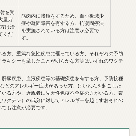
射を受
筋肉内に接種をするため、血小板減少
大量ガ
症や凝固障害を有する方、抗凝固療法
方は治
を実施されている方は注意が必要で
てくだ
す。
る方、重篤な急性疾患に罹っている方、それぞれの予防
ィラキシーを呈したことが明らかな方等はいずれのワクチ
肝臓疾患、血液疾患等の基礎疾患を有する方、予防接種
疹などのアレルギー症状があった方、けいれんを起こした
ている方や、近親者に先天性免疫不全症の方がいる方、帯
えワクチン）の成分に対してアレルギーを起こすおそれの
いても注意が必要です。