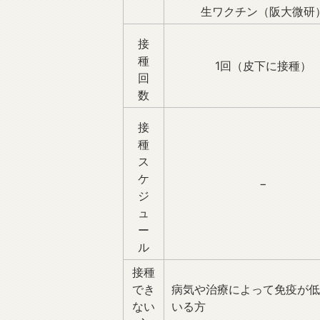
生ワクチン（阪大微研
接
種
1回（皮下に接種）
回
数
接
種
ス
ケ
−
ジ
ュ
ー
ル
接種
でき
病気や治療によって免疫が低
ない
いる方