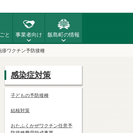
ごと
事業者向け
飯島町の情報
疱疹ワクチン予防接種
感染症対策
子どもの予防接種
結核対策
おたふくかぜワクチン任意予
防接種費用助成事業