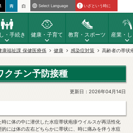
Select Language
いざという時に
し・手続き
健康・子育て
教育・スポーツ
産業・し
健康福祉課 保健医療係
健康
感染症対策
高齢者の帯状
ワクチン予防接種
更新日：2026年04月14日
た時に体の中に潜伏した水痘帯状疱疹ウイルスが再活性化
型的には体の左右どちらかに帯状に、時に痛みを伴う水痘