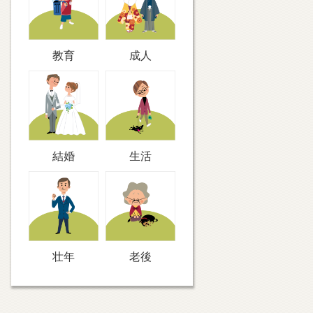
教育
成人
結婚
生活
壮年
老後