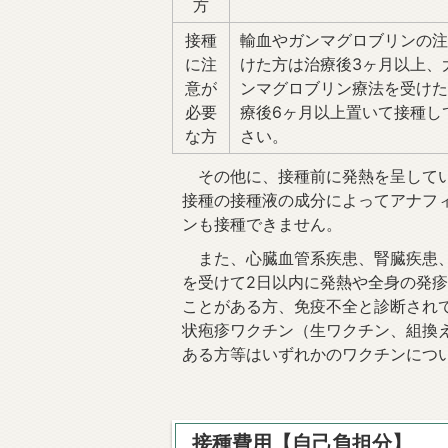
方
接種
輸血やガンマグロブリンの注
に注
けた方は治療後3ヶ月以上、
意が
ンマグロブリン療法を受けた
必要
療後6ヶ月以上置いて接種し
な方
さい。
その他に、接種前に発熱を呈してい
接種の接種液の成分によってアナフ
ンも接種できません。
また、心臓血管系疾患、腎臓疾患、
を受けて2日以内に発熱や全身の発
ことがある方、免疫不全と診断され
状疱疹ワクチン（生ワクチン、組換
ある方等はいずれかのワクチンにつ
接種費用【自己負担分】