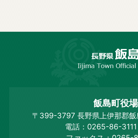
長
野
市
飯
島
町
飯島町役場
Iijima
〒399-3797 長野県上伊那郡
Town
電話：0265-86-31
Official
ファックス：0265-86