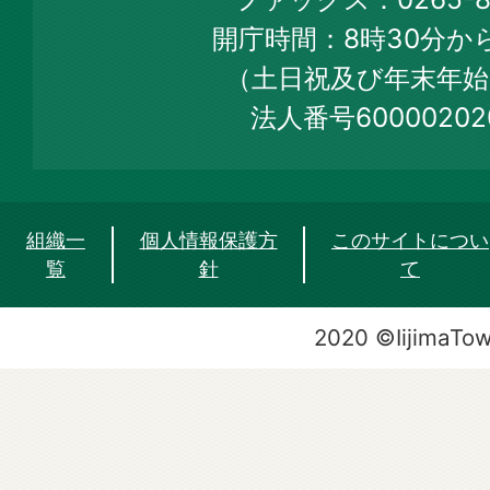
Web
開庁時間：8時30分から
Site
（土日祝及び年末年始
法人番号60000202
組織一
個人情報保護方
このサイトについ
覧
針
て
2020 ©IijimaTo