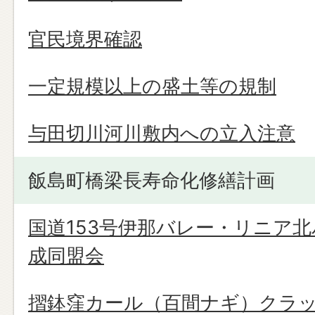
官民境界確認
一定規模以上の盛土等の規制
与田切川河川敷内への立入注意
飯島町橋梁長寿命化修繕計画
国道153号伊那バレー・リニア
成同盟会
摺鉢窪カール（百間ナギ）クラ