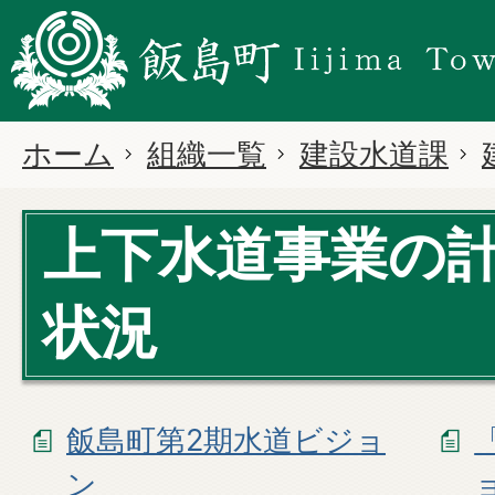
ホーム
組織一覧
建設水道課
上下水道事業の
状況
飯島町第2期水道ビジョ
ン