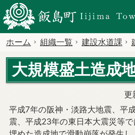
ホーム
組織一覧
建設水道課
大規模盛土造成
更
平成7年の阪神・淡路大地震、平成
震、平成23年の東日本大震災等
埋めた造成地で滑動崩落が発生し