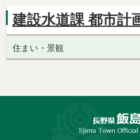
建設水道課 都市計
住まい・景観
長
野
市