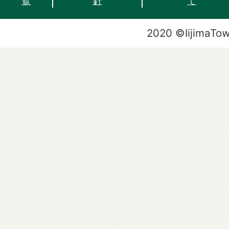
覧
針
て
2020 ©IijimaTo