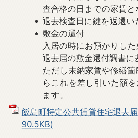
査合格の日までの家賃と
退去検査日に鍵を返還い
敷金の還付
入居の時にお預かりした
退去届の敷金還付調書に
ただし未納家賃や修繕箇
らこれを差し引いた額を
ます。
飯島町特定公共賃貸住宅退去届 
90.5KB)