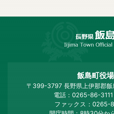
長
野
市
飯
島
町
飯島町役場
Iijima
〒399-3797 長野県上伊那郡
Town
電話：0265-86-31
Official
ファックス：0265-86
Web
開庁時間：8時30分から