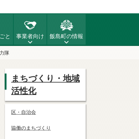
ごと
事業者向け
飯島町の情報
力隊
まちづくり・地域
活性化
区・自治会
協働のまちづくり