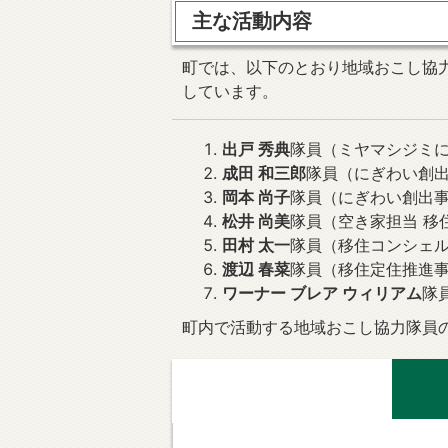
主な活動内容
町では、以下のとおり地域おこし協
しています。
出戸 秀典
隊員（ミヤマシジミ
成田 和三郎
隊員（にぎわい創出
岡本 尚子
隊員（にぎわい創出事
松井 尚美
隊員（空き家担当 移
田村 太一
隊員（移住コンシェ
渡辺 春菜
隊員（移住定住推進
ワーナー ブレア ウィリアム
隊
町内で活動する地域おこし協力隊員