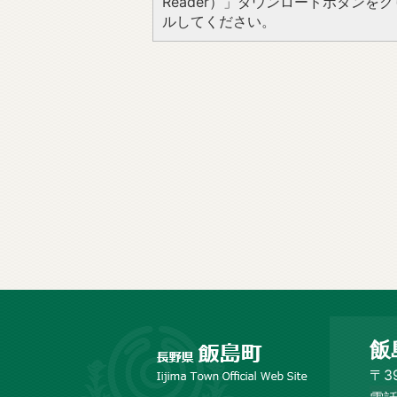
Reader）」ダウンロードボタン
ルしてください。
長
飯
野
市
〒3
飯