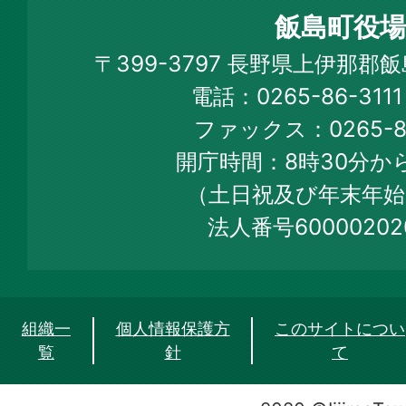
町
飯島町役場
Iijima
〒399-3797 長野県上伊那郡
Town
電話：0265-86-31
Official
ファックス：0265-86
Web
開庁時間：8時30分から
Site
（土日祝及び年末年始
法人番号60000202
組織一
個人情報保護方
このサイトについ
覧
針
て