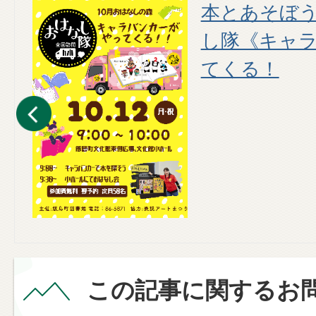
催
本とあそぼ
し隊《キャ
てくる！
この記事に関するお