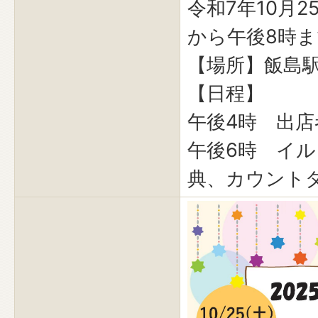
令和7年10月
から午後8時
【場所】飯島
【日程】
午後4時 出店
午後6時 イ
典、カウント