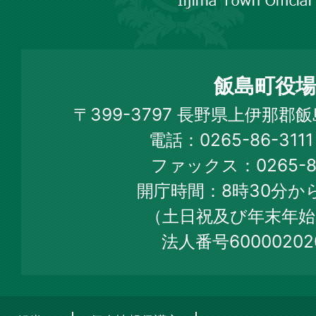
市
飯
島
町
飯島町役場
Iijima
〒399-3797 長野県上伊那郡
Town
電話：0265-86-31
Official
ファックス：0265-86
Web
開庁時間：8時30分から
Site
（土日祝及び年末年始
法人番号60000202