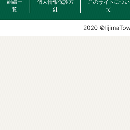
組織一
個人情報保護方
このサイトについ
覧
針
て
2020 ©IijimaTo